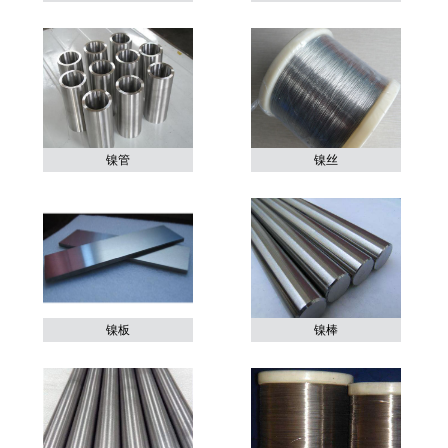
镍管
镍丝
镍板
镍棒